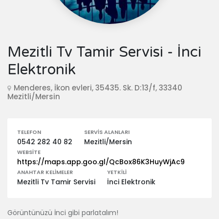
Mezitli Tv Tamir Servisi - İnci
Elektronik
Menderes, İkon evleri, 35435. Sk. D:13/f, 33340
Mezitli/Mersin
TELEFON
SERVIS ALANLARI
0542 282 40 82
Mezitli/Mersin
WEBSITE
https://maps.app.goo.gl/QcBox86K3HuyWjAc9
ANAHTAR KELIMELER
YETKILI
Mezitli Tv Tamir Servisi
İnci Elektronik
Görüntünüzü İnci gibi parlatalım!