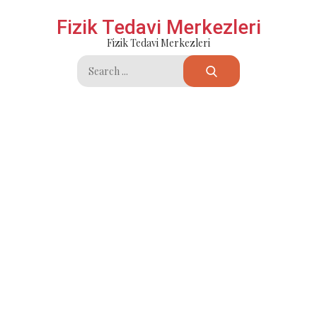
Skip
Fizik Tedavi Merkezleri
to
Fizik Tedavi Merkezleri
content
Search
for: