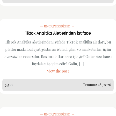
UNCATEGORIZED
Tiktok Analitika Alətlərindən İstifadə
TikTok Analitika Alətlərindən İstifadə TikTok analitika alətləri, bu
platformada fəaliyyət göstərən istifadəçilər və marketerlər üçün
əvəzsiz bir resursdur. Bəs bu alətlər necə işləyir? Onlar sizə hansı
faydaları təqdim edir? Gəlin, […]
View the post
0
Temmuz 28, 2026
UNCATEGORIZED