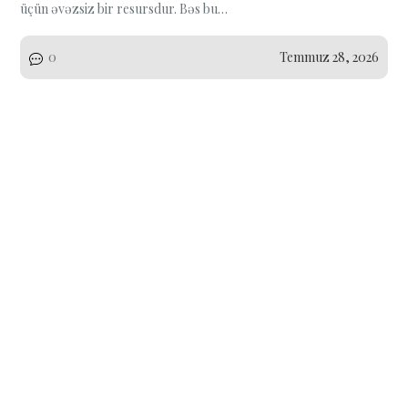
üçün əvəzsiz bir resursdur. Bəs bu…
0
Temmuz 28, 2026