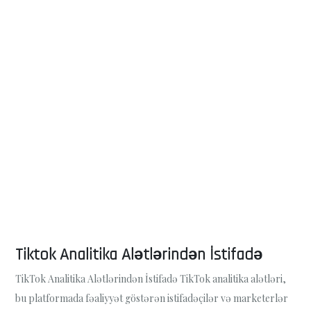
Tiktok Analitika Alətlərindən İstifadə
TikTok Analitika Alətlərindən İstifadə TikTok analitika alətləri,
bu platformada fəaliyyət göstərən istifadəçilər və marketerlər