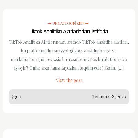
UNCATEGORIZED
Tiktok Analitika Alətlərindən İstifadə
TikTok Analitika Alətlərindən İstifadə TikTok analitika alətləri,
bu platformada fəaliyyət göstərən istifadəçilər və
marketerlər üçün əvəzsiz bir resursdur. Bəs bu alətlər necə
işləyir? Onlar sizə hansı faydaları təqdim edir? Gəlin, […]
View the post
0
Temmuz 28, 2026