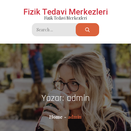
Skip
Fizik Tedavi Merkezleri
to
Fizik Tedavi Merkezleri
content
Search
for:
Yazar:
admin
Home
admin