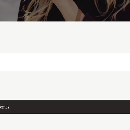
hemes
.