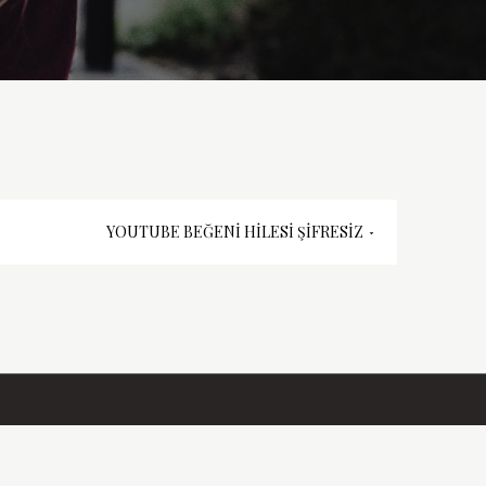
YOUTUBE BEĞENI HILESI ŞIFRESIZ