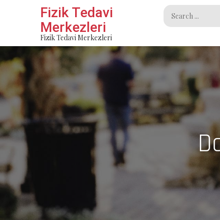
Skip
Fizik Tedavi
Search
to
Merkezleri
for:
content
Fizik Tedavi Merkezleri
Da