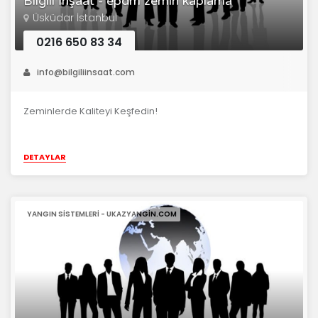
Bilgili İnşaat - epdm zemin kaplama
Üsküdar İstanbul
0216 650 83 34
info@bilgiliinsaat.com
Zeminlerde Kaliteyi Keşfedin!
DETAYLAR
YANGIN SISTEMLERI - UKAZYANGIN.COM