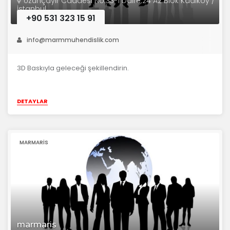
Uzunçayır Caddesi No:33-1 Daire:24 A2 Blok Kadıköy /
İstanbul
+90 531 323 15 91
info@marmmuhendislik.com
3D Baskıyla geleceği şekillendirin.
DETAYLAR
MARMARIS
marmaris