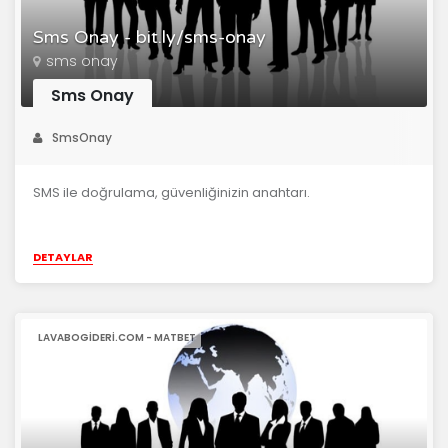
Sms Onay - bit.ly/sms-onay
sms onay
Sms Onay
SmsOnay
SMS ile doğrulama, güvenliğinizin anahtarı.
DETAYLAR
LAVABOGIDERI.COM - MATBET