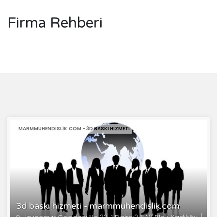
Firma Rehberi
MARMMUHENDISLIK.COM - 3D BASKI HIZMETI
3d baskı hizmeti - marmmuhendislik.com