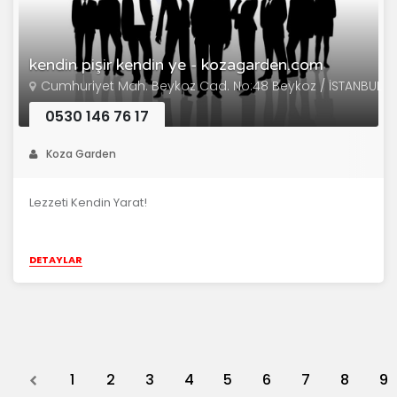
kendin pişir kendin ye - kozagarden.com
Cumhuriyet Mah. Beykoz Cad. No:48 Beykoz / İSTANBUL
0530 146 76 17
Koza Garden
Lezzeti Kendin Yarat!
DETAYLAR
Previous
1
2
3
4
5
6
7
8
9