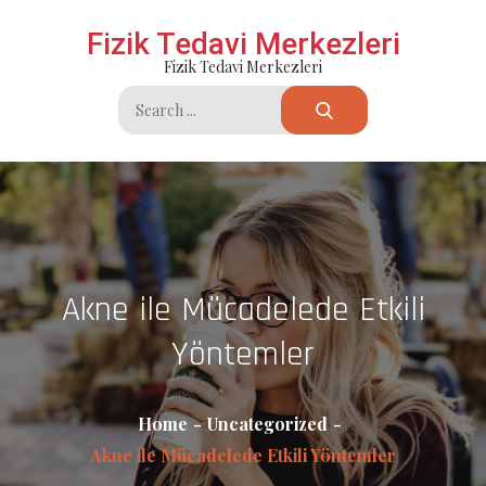
Skip
Fizik Tedavi Merkezleri
to
Fizik Tedavi Merkezleri
content
Search
for:
Akne ile Mücadelede Etkili
Yöntemler
Home
Uncategorized
Akne ile Mücadelede Etkili Yöntemler