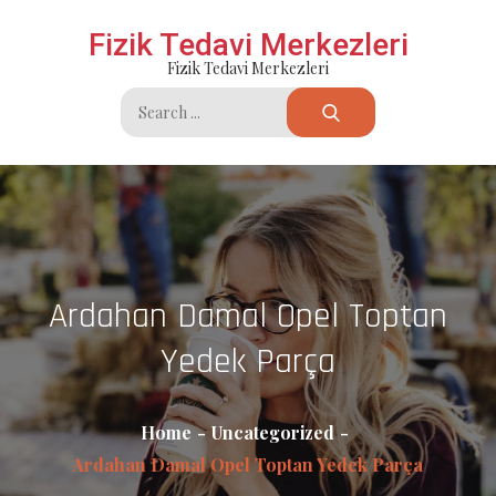
Skip
Fizik Tedavi Merkezleri
to
Fizik Tedavi Merkezleri
content
Search
for:
Ardahan Damal Opel Toptan
Yedek Parça
Home
Uncategorized
Ardahan Damal Opel Toptan Yedek Parça