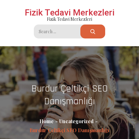
Skip
Fizik Tedavi Merkezleri
to
Fizik Tedavi Merkezleri
content
Search
for:
Burdur Çeltikçi SEO
Danışmanlığı
Home
Uncategorized
Burdur Çeltikçi SEO Danışmanlığı