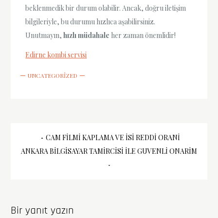
beklenmedik bir durum olabilir. Ancak, doğru iletişim
bilgileriyle, bu durumu hızlıca aşabilirsiniz.
Unutmayın,
hızlı müdahale
her zaman önemlidir!
Edirne kombi servisi
UNCATEGORIZED
Yazı
CAM FILMI KAPLAMA VE İSI REDDI ORANI
ANKARA BILGISAYAR TAMIRCISI İLE GUVENLI ONARIM
gezinmesi
Bir yanıt yazın