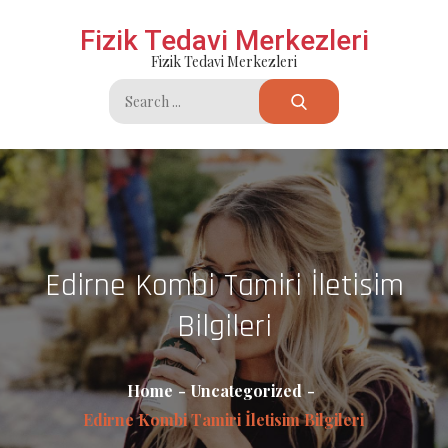
Skip
Fizik Tedavi Merkezleri
to
Fizik Tedavi Merkezleri
content
Search
for:
Edirne Kombi Tamiri İletisim
Bilgileri
Home
Uncategorized
Edirne Kombi Tamiri İletisim Bilgileri