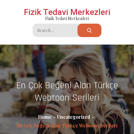
Skip
Fizik Tedavi Merkezleri
to
Fizik Tedavi Merkezleri
content
Search
for:
En Çok Beğeni Alan Türkçe
Webtoon Serileri
Home
Uncategorized
En Çok Beğeni Alan Türkçe Webtoon Serileri