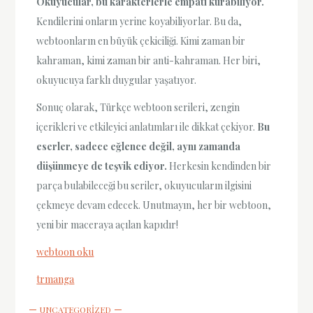
Okuyucular, bu karakterlerle empati kurabiliyor.
Kendilerini onların yerine koyabiliyorlar. Bu da,
webtoonların en büyük çekiciliği. Kimi zaman bir
kahraman, kimi zaman bir anti-kahraman. Her biri,
okuyucuya farklı duygular yaşatıyor.
Sonuç olarak, Türkçe webtoon serileri, zengin
içerikleri ve etkileyici anlatımları ile dikkat çekiyor.
Bu
eserler, sadece eğlence değil, aynı zamanda
düşünmeye de teşvik ediyor.
Herkesin kendinden bir
parça bulabileceği bu seriler, okuyucuların ilgisini
çekmeye devam edecek. Unutmayın, her bir webtoon,
yeni bir maceraya açılan kapıdır!
webtoon oku
trmanga
UNCATEGORIZED