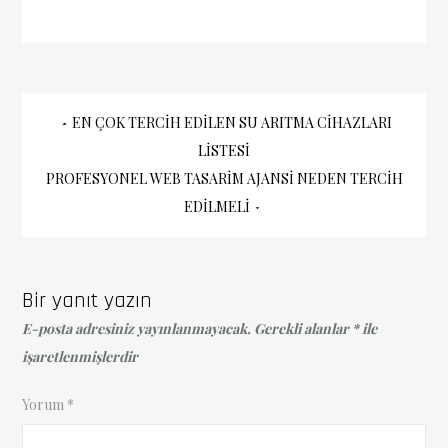
Yazı
EN ÇOK TERCIH EDILEN SU ARITMA CIHAZLARI
LISTESI
gezinmesi
PROFESYONEL WEB TASARIM AJANSI NEDEN TERCIH
EDILMELI
Bir yanıt yazın
E-posta adresiniz yayınlanmayacak.
Gerekli alanlar
*
ile
işaretlenmişlerdir
Yorum
*