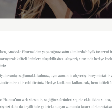
irken, Anabolic Pharma’dan yapacağınız satın alımlarda büyük tasarruf fır
 koruyarak kaliteli ürünlere ulaşabilirsiniz. Alışveriş sırasında hediye kod
iniz.
at avantajı sağlamakla kalmaz, aynı zamanda alışveriş deneyiminizi de ze
 indirimler elde edebilirsiniz. Hediye kodlarını kullanarak, hem kalitel
ic Pharma’nın web sitesinde, seçtiğiniz ürünleri sepete ekledikten sonra
erişinizi daha da keyifli hale getirirken, aynı zamanda tasarruf etmenizi 