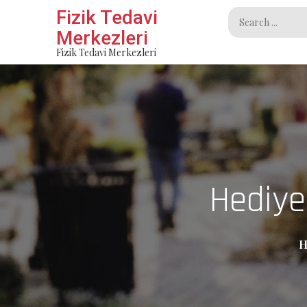
Skip
Fizik Tedavi
Search
to
Merkezleri
for:
content
Fizik Tedavi Merkezleri
Hediye 
H