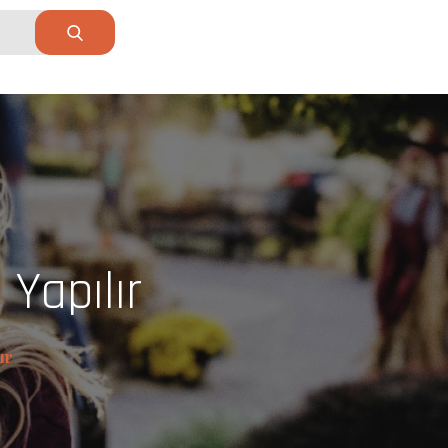
 Yapılır
ır