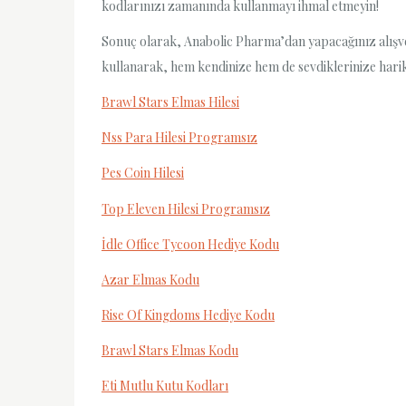
kodlarınızı zamanında kullanmayı ihmal etmeyin!
Sonuç olarak, Anabolic Pharma’dan yapacağınız alışveriş
kullanarak, hem kendinize hem de sevdiklerinize harika f
Brawl Stars Elmas Hilesi
Nss Para Hilesi Programsız
Pes Coin Hilesi
Top Eleven Hilesi Programsız
İdle Office Tycoon Hediye Kodu
Azar Elmas Kodu
Rise Of Kingdoms Hediye Kodu
Brawl Stars Elmas Kodu
Eti Mutlu Kutu Kodları