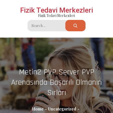
Skip
Fizik Tedavi Merkezleri
to
Fizik Tedavi Merkezleri
content
Search
for:
Metin2 PVP Server PVP
Arenasında Başarılı Olmanın
Sırları
Home
Uncategorized