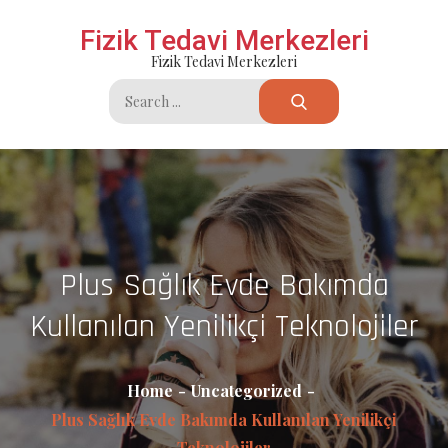
Skip
Fizik Tedavi Merkezleri
to
Fizik Tedavi Merkezleri
content
Search
for:
Plus Sağlık Evde Bakımda
Kullanılan Yenilikçi Teknolojiler
Home
Uncategorized
Plus Sağlık Evde Bakımda Kullanılan Yenilikçi
Teknolojiler