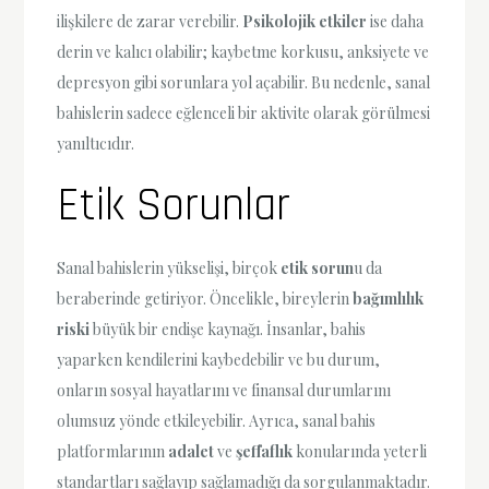
ilişkilere de zarar verebilir.
Psikolojik etkiler
ise daha
derin ve kalıcı olabilir; kaybetme korkusu, anksiyete ve
depresyon gibi sorunlara yol açabilir. Bu nedenle, sanal
bahislerin sadece eğlenceli bir aktivite olarak görülmesi
yanıltıcıdır.
Etik Sorunlar
Sanal bahislerin yükselişi, birçok
etik sorun
u da
beraberinde getiriyor. Öncelikle, bireylerin
bağımlılık
riski
büyük bir endişe kaynağı. İnsanlar, bahis
yaparken kendilerini kaybedebilir ve bu durum,
onların sosyal hayatlarını ve finansal durumlarını
olumsuz yönde etkileyebilir. Ayrıca, sanal bahis
platformlarının
adalet
ve
şeffaflık
konularında yeterli
standartları sağlayıp sağlamadığı da sorgulanmaktadır.