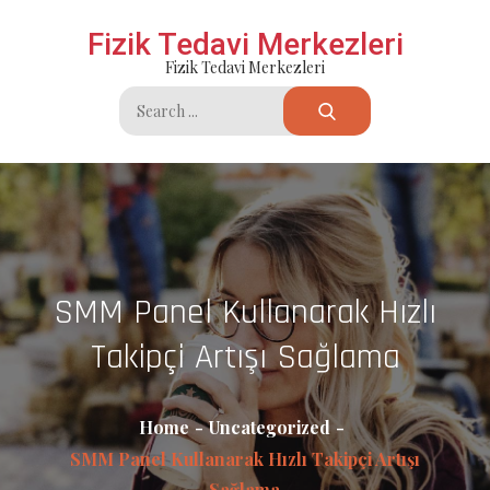
Skip
Fizik Tedavi Merkezleri
to
Fizik Tedavi Merkezleri
content
Search
for:
SMM Panel Kullanarak Hızlı
Takipçi Artışı Sağlama
Home
Uncategorized
SMM Panel Kullanarak Hızlı Takipçi Artışı
Sağlama