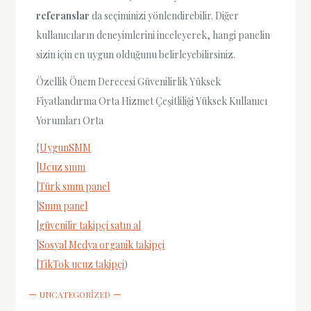
referanslar
da seçiminizi yönlendirebilir. Diğer
kullanıcıların deneyimlerini inceleyerek, hangi panelin
sizin için en uygun olduğunu belirleyebilirsiniz.
Özellik Önem Derecesi Güvenilirlik Yüksek
Fiyatlandırma Orta Hizmet Çeşitliliği Yüksek Kullanıcı
Yorumları Orta
{
UygunSMM
|
Ucuz smm
|
Türk smm panel
|
Smm panel
|
güvenilir takipçi satın al
|
Sosyal Medya organik takipçi
|
TikTok ucuz takipçi
)
UNCATEGORIZED