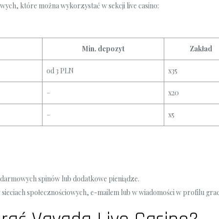
ych, które można wykorzystać w sekcji live casino:
Min. depozyt
Zakład
od 3 PLN
x35
–
x20
–
x5
ej darmowych spinów lub dodatkowe pieniądze.
ieciach społecznościowych, e-mailem lub w wiadomości w profilu grac