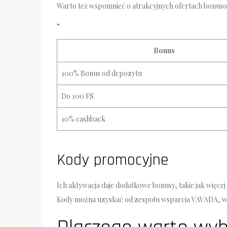
Warto też wspomnieć o atrakcyjnych ofertach bonusow
“
Bonus
100% Bonus od depozytu
Do 100 FS
10% cashback
Kody promocyjne
Ich aktywacja daje dodatkowe bonusy, takie jak więc
Kody można uzyskać od zespołu wsparcia VAVADA, w s