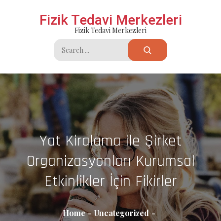
Skip
Fizik Tedavi Merkezleri
to
Fizik Tedavi Merkezleri
content
Search
for:
Yat Kiralama ile Şirket
Organizasyonları Kurumsal
Etkinlikler İçin Fikirler
Home
Uncategorized