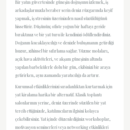
Bir yatın güvertesinde güneşin doğuşunu izlemek, iş
arkadaşlarınızla beraber serin deniz rüzgarında keyif
yapmak, iş stresinin üzerinizden nasıl süzüldüğünü
hissettirir. Düşünün; ofiste yoğun bir haftayı geride
bıraktınız ve bir yat turu ile kendinizi ödüllendirdiniz.
Doğanın kucaklayıcılığı ve denizle buluşmanın getirdiği
huzur, zihinsel bir sıfırlama sağlar. Yüzme molaları,
açık hava aktiviteleri, ve akşam güneşinin altında
yapılan barbekülerle dolu bir gün, ekibinizi bir araya
getirirken, aynı zamanda yaratıcılığı da artırır.
Kurumsal etkinliklerinizi sıradanlıktan kurtarmak için
yat kiralama harika bir alternatif. Klasik toplantı
salonlarının yerine, deniz üzerinde süzülen bir yat
tercih ettiğinizde, katılımcıların ilgisini kolayca
çekebilirsiniz. Yat içinde düzenlediğiniz workshoplar,
motivasyon seminerleri veya networking etkinlikleri