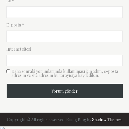
Ad
*
E-posta
*
İnternet sitesi
Daha sonraki yorumlarımda kullanılması için adım, e-posta
adresim ve site adresim bu tarayıcıya kaydedilsin.
Copyright © All rights reserved. Rising Blog by
Shadow Themes
.