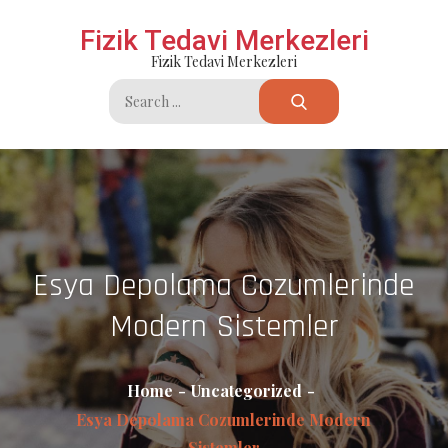
Skip
Fizik Tedavi Merkezleri
to
Fizik Tedavi Merkezleri
content
Search
for:
Esya Depolama Cozumlerinde
Modern Sistemler
Home
Uncategorized
Esya Depolama Cozumlerinde Modern
Sistemler