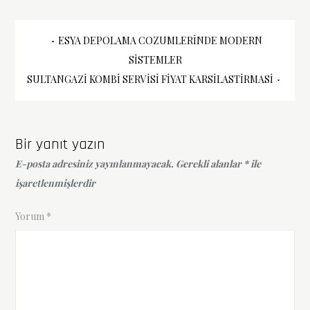
Yazı
ESYA DEPOLAMA COZUMLERINDE MODERN
SISTEMLER
gezinmesi
SULTANGAZI KOMBI SERVISI FIYAT KARSILASTIRMASI
Bir yanıt yazın
E-posta adresiniz yayınlanmayacak.
Gerekli alanlar
*
ile
işaretlenmişlerdir
Yorum
*