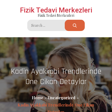
Skip
Fizik Tedavi Merkezleri
to
Fizik Tedavi Merkezleri
content
Search
for:
Kadin Ayakkabi Trendlerinde
One Cikan Detaylar
Home
Uncategorized
Kadin Ayakkabi Trendlerinde One Cikan
Detaylar