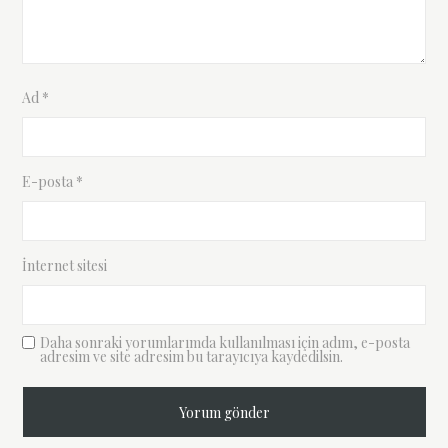
Ad
*
E-posta
*
İnternet sitesi
Daha sonraki yorumlarımda kullanılması için adım, e-posta
adresim ve site adresim bu tarayıcıya kaydedilsin.