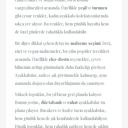
vazgeçilmezleri arasında. Özellikle
yeşil
ve
turuncu
gibi cesur renkler, kadın ayakkabı koleksiyonlarında
sıkça yer alıyor. Bu renkler, hem günlük hayatta hem
de özel günlerde rahatlıkla kullanılabilir.
Bir diğer dikkat çeken detay ise
malzeme seçimi
. Deri,
süet ve vegan malzemeler, bu yılın popüler tercihleri
arasında. Özellikle
eko-dostu
seçenekler, çevre
bilincinin arttığı günümüzde daha fazla ilgi görüyor.
Ayakkabılar, sadece şık görünmekle kalmayıp, aynı
zamanda doğaya olan duyarlılığımızı da yansıtıyor.
Yüksek topuklar, bu yıl biraz geri planda kalıyor.
Bunun yerine,
düz tabanlı
ve
rahat
ayakkabılar ön
plana çıkıyor. Sneakers ve loafer tarzı ayakkabılar,
hem günlük hem de şık kombinlerde kullanılabiliyor.
Düşük topuklar, hem rahatlık sağlıyor hem de şıklığı